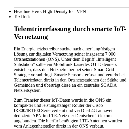
Headline Hero:
High-Density IoT VPN
Text left:
Telemtrieerfassung durch smarte IoT-
Vernetzung
Ein Energienetzbetreiber suchte nach einer langfristigen
Lösung zur digitalen Vernetzung seiner insgesamt 7.000
Ortsnetzstationen (ONS). Unter dem Begriff „Intelligent
Substation“ sollte ein Mobilfunk-basiertes OT-Datennetz
entstehen, dass den Netzbetreiber bei seiner Smart Grid
Strategie voranbringt. Smarte Sensorik erfasst und verarbeitet
Telemetriedaten direkt in den Ortsnetzstationen der Städte und
Gemeinden und überträgt diese an ein zentrales SCADA
Netzleitsystem.
Zum Transfer dieser IoT-Daten wurde in die ONS ein
kompakter und leistungsfähiger Router der Cisco
IR800/IR1100 Serie verbaut und via Dual-4G an zwei
dedizierte APN im LTE-Netz der Deutschen Telekom
angebunden. Die hierfür benötigten LTE-Antennen wurden
vom Anlagenhersteller direkt in der ONS verbaut.