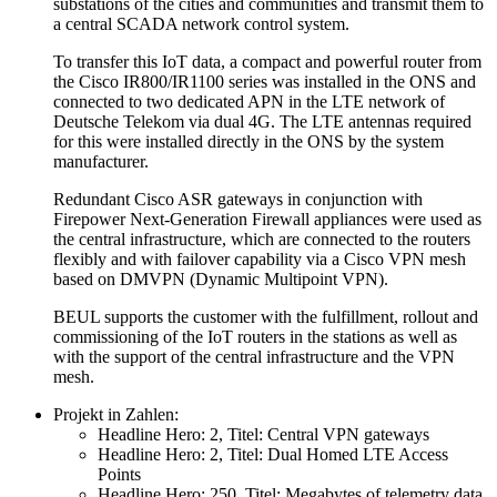
substations of the cities and communities and transmit them to
a central SCADA network control system.
To transfer this IoT data, a compact and powerful router from
the Cisco IR800/IR1100 series was installed in the ONS and
connected to two dedicated APN in the LTE network of
Deutsche Telekom via dual 4G. The LTE antennas required
for this were installed directly in the ONS by the system
manufacturer.
Redundant Cisco ASR gateways in conjunction with
Firepower Next-Generation Firewall appliances were used as
the central infrastructure, which are connected to the routers
flexibly and with failover capability via a Cisco VPN mesh
based on DMVPN (Dynamic Multipoint VPN).
BEUL supports the customer with the fulfillment, rollout and
commissioning of the IoT routers in the stations as well as
with the support of the central infrastructure and the VPN
mesh.
Projekt in Zahlen:
Headline Hero:
2
,
Titel:
Central VPN gateways
Headline Hero:
2
,
Titel:
Dual Homed LTE Access
Points
Headline Hero:
250
,
Titel:
Megabytes of telemetry data