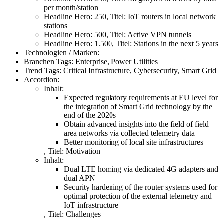
per month/station
Headline Hero:
250
,
Titel:
IoT routers in local network
stations
Headline Hero:
500
,
Titel:
Active VPN tunnels
Headline Hero:
1.500
,
Titel:
Stations in the next 5 years
Technologien / Marken:
Branchen Tags:
Enterprise, Power Utilities
Trend Tags:
Critical Infrastructure, Cybersecurity, Smart Grid
Accordion:
Inhalt:
Expected regulatory requirements at EU level for
the integration of Smart Grid technology by the
end of the 2020s
Obtain advanced insights into the field of field
area networks via collected telemetry data
Better monitoring of local site infrastructures
,
Titel:
Motivation
Inhalt:
Dual LTE homing via dedicated 4G adapters and
dual APN
Security hardening of the router systems used for
optimal protection of the external telemetry and
IoT infrastructure
,
Titel:
Challenges