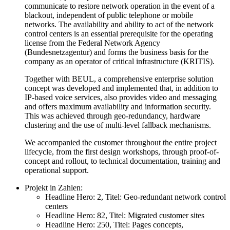
communicate to restore network operation in the event of a
blackout, independent of public telephone or mobile
networks. The availability and ability to act of the network
control centers is an essential prerequisite for the operating
license from the Federal Network Agency
(Bundesnetzagentur) and forms the business basis for the
company as an operator of critical infrastructure (KRITIS).
Together with BEUL, a comprehensive enterprise solution
concept was developed and implemented that, in addition to
IP-based voice services, also provides video and messaging
and offers maximum availability and information security.
This was achieved through geo-redundancy, hardware
clustering and the use of multi-level fallback mechanisms.
We accompanied the customer throughout the entire project
lifecycle, from the first design workshops, through proof-of-
concept and rollout, to technical documentation, training and
operational support.
Projekt in Zahlen:
Headline Hero:
2
,
Titel:
Geo-redundant network control
centers
Headline Hero:
82
,
Titel:
Migrated customer sites
Headline Hero:
250
,
Titel:
Pages concepts,