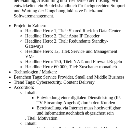
bei Planung, Ausführung und Testbetrieb der Lösung. Wir
entwickelten ein Betriebshandbuch für fachgerechten Support
und Wartung der Umgebung inklusive Patch- und
Softwaremanagement.
Projekt in Zahlen:
Headline Hero:
1
,
Titel:
Shared Rack im Data Center
Headline Hero:
2
,
Titel:
Astra IP Encoder
Headline Hero:
2
,
Titel:
Redundante Standby-
Gateways
Headline Hero:
12
,
Titel:
Service und Management
VMs
Headline Hero:
150
,
Titel:
NAT- und Firewall-Regeln
Headline Hero:
60.000
,
Titel:
Zuschauer monatlich
Technologien / Marken:
Branchen Tags:
Service Provider, Small and Middle Business
Trend Tags:
Cybersecurity, Content Delivery
Accordion:
Inhalt:
Entwicklung einer digitalen Dienstleistung (IP-
TV Streaming Angebot) durch den Kunden
Bereitstellung via Internet muss hochverfügbar
und informationstechnisch abgesichert sein
,
Titel:
Motivation
Inhalt: