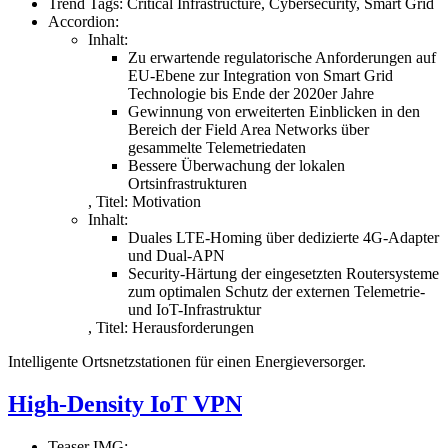
Trend Tags:
Critical Infrastructure, Cybersecurity, Smart Grid
Accordion:
Inhalt:
Zu erwartende regulatorische Anforderungen auf
EU-Ebene zur Integration von Smart Grid
Technologie bis Ende der 2020er Jahre
Gewinnung von erweiterten Einblicken in den
Bereich der Field Area Networks über
gesammelte Telemetriedaten
Bessere Überwachung der lokalen
Ortsinfrastrukturen
,
Titel:
Motivation
Inhalt:
Duales LTE-Homing über dedizierte 4G-Adapter
und Dual-APN
Security-Härtung der eingesetzten Routersysteme
zum optimalen Schutz der externen Telemetrie-
und IoT-Infrastruktur
,
Titel:
Herausforderungen
Intelligente Ortsnetzstationen für einen Energieversorger.
High-Density IoT VPN
Teaser IMG: