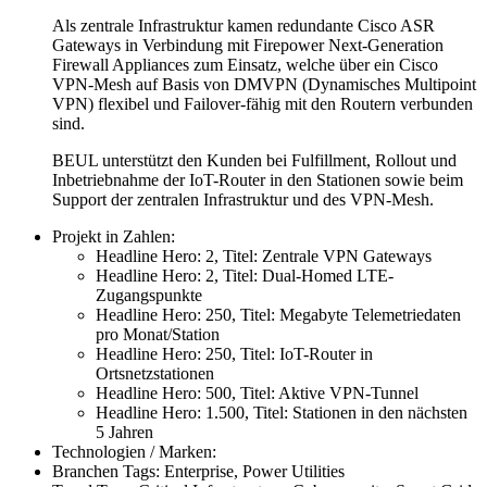
Als zentrale Infrastruktur kamen redundante Cisco ASR
Gateways in Verbindung mit Firepower Next-Generation
Firewall Appliances zum Einsatz, welche über ein Cisco
VPN-Mesh auf Basis von DMVPN (Dynamisches Multipoint
VPN) flexibel und Failover-fähig mit den Routern verbunden
sind.
BEUL unterstützt den Kunden bei Fulfillment, Rollout und
Inbetriebnahme der IoT-Router in den Stationen sowie beim
Support der zentralen Infrastruktur und des VPN-Mesh.
Projekt in Zahlen:
Headline Hero:
2
,
Titel:
Zentrale VPN Gateways
Headline Hero:
2
,
Titel:
Dual-Homed LTE-
Zugangspunkte
Headline Hero:
250
,
Titel:
Megabyte Telemetriedaten
pro Monat/Station
Headline Hero:
250
,
Titel:
IoT-Router in
Ortsnetzstationen
Headline Hero:
500
,
Titel:
Aktive VPN-Tunnel
Headline Hero:
1.500
,
Titel:
Stationen in den nächsten
5 Jahren
Technologien / Marken:
Branchen Tags:
Enterprise, Power Utilities